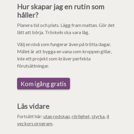
Hur skapar jag en rutin som
håller?
Planera tid och plats. Lägg fram mattan. Gör det
lätt att börja. Tröskeln ska vara låg.
Välj en nivå som fungerar även på trötta dagar.
Målet är att bygga en vana som kroppen gillar,
inte ett projekt som kräver perfekta
förutsättningar.
Kom igång gratis
Läs vidare
Fortsätt här:
utan redskap
,
rörlighet
,
styrka
,
4
veckors program
.