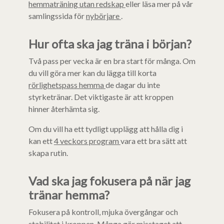
hemmaträning utan redskap
eller läsa mer på vår
samlingssida för
nybörjare
.
Hur ofta ska jag träna i början?
Två pass per vecka är en bra start för många. Om
du vill göra mer kan du lägga till korta
rörlighetspass hemma
de dagar du inte
styrketränar. Det viktigaste är att kroppen
hinner återhämta sig.
Om du vill ha ett tydligt upplägg att hålla dig i
kan ett
4 veckors program
vara ett bra sätt att
skapa rutin.
Vad ska jag fokusera på när jag
tränar hemma?
Fokusera på kontroll, mjuka övergångar och
stabilitet i kroppen. Många gör misstaget att